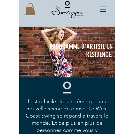
PROGRAMME D'ARTISTE EN
RÉSIDENCE.
Il est difficile de faire émerger une
nouvelle scène de danse. Le West
Coast Swing se répand à travers le
monde. Et de plus en plus de
personnes comme vous y