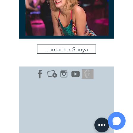
contacter Sonya
#DanseLibre #SonyaDanse
sonya.dessureault@gmail.com
ARTISTE EN RÉSIDENCE
COLLABORATION
ARTISTIQUE
RÉSEAU
politique de confidentialité