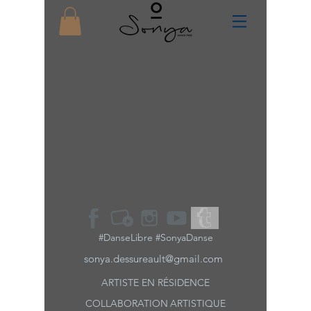
#DanseLibre #SonyaDanse
sonya.dessureault@gmail.com
ARTISTE EN RÉSIDENCE
COLLABORATION
ARTISTIQUE