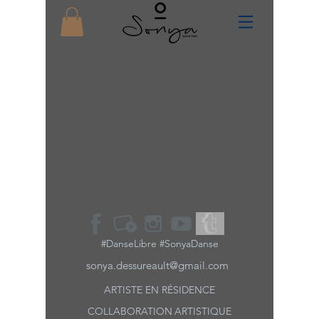
#DanseLibre #SonyaDanse
sonya.dessureault@gmail.com
ARTISTE EN RÉSIDENCE
COLLABORATION
ARTISTIQUE