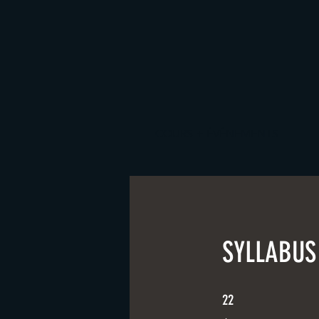
COURS + ÉVÉNEMENTS
SYLLABUS
22 étapes
22