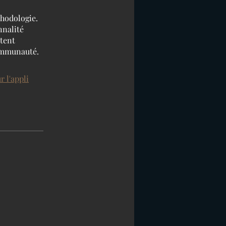
thodologie.
nnalité
ntent
communauté.
r l'appli