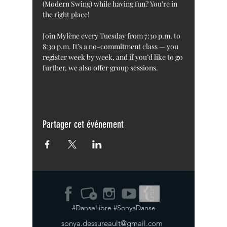
(Modern Swing) while having fun? You’re in 
the right place!
Join Mylène every Tuesday from 7:30 p.m. to 
8:30 p.m. It’s a no-commitment class — you 
register week by week, and if you’d like to go 
further, we also offer group sessions.
Partager cet événement
#DanseLibre #SonyaDanse
sonya.dessureault@gmail.com