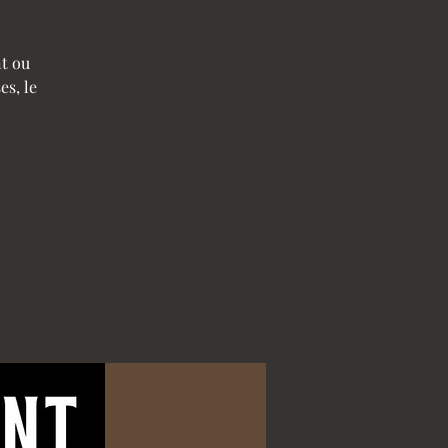
nt ou
es, le