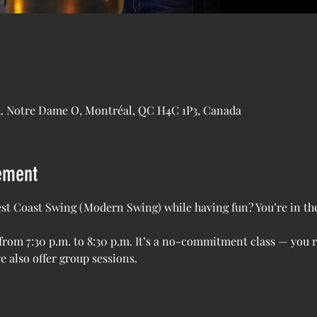
R. Notre Dame O, Montréal, QC H4C 1P3, Canada
ement
st Coast Swing (Modern Swing) while having fun? You’re in the
from 7:30 p.m. to 8:30 p.m. It’s a no-commitment class — you r
we also offer group sessions.