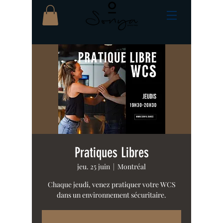
Pratiques Libres
jeu. 25 juin
  |  
Montréal
Chaque jeudi, venez pratiquer votre WCS
dans un environnement sécuritaire.