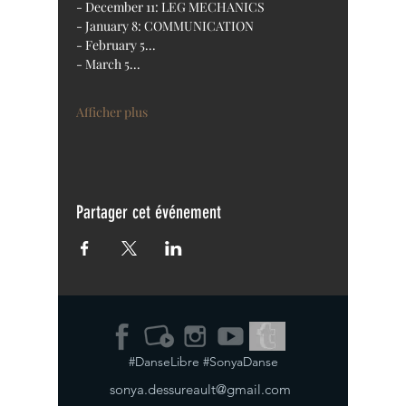
- December 11: LEG MECHANICS
- January 8: COMMUNICATION
- February 5...
- March 5...
Afficher plus
Partager cet événement
#DanseLibre #SonyaDanse
sonya.dessureault@gmail.com