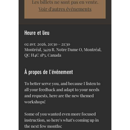
Les billets ne sont pas en vente.
Voir d'autres événements
Heure et lieu
02 avr. 2026, 20:30 – 21:30
Montréal, 3429 R. Notre Dame O, Montréal,
QC H4C 1P3, Canada
À propos de l'événement
To better serve you, and because I listen to 
all your feedback and adapt to your needs 
and requests, here are the new themed 
workshops!
Some of you wanted even more focused 
instruction, so here's what's coming up in 
the next few months: