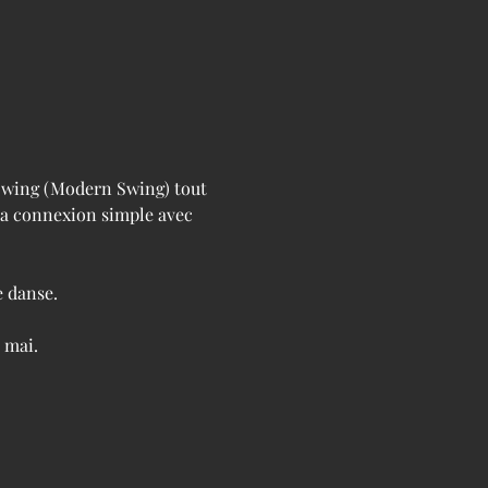
 Swing (Modern Swing) tout 
la connexion simple avec 
e danse.
 mai.