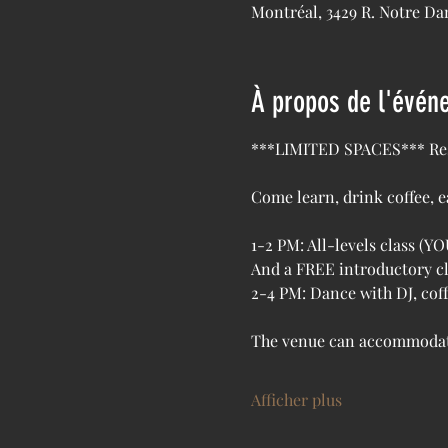
Montréal, 3429 R. Notre D
À propos de l'évén
***LIMITED SPACES*** Res
Come learn, drink coffee, 
1-2 PM: All-levels class 
And a FREE introductory cl
2-4 PM: Dance with DJ, coffe
The venue can accommodate 
Afficher plus