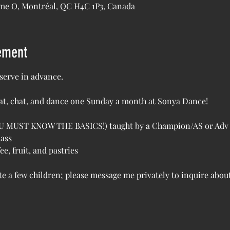
ame O, Montréal, QC H4C 1P3, Canada
ement
erve in advance.
eat, chat, and dance one Sunday a month at Sonya Dance!
(YOU MUST KNOW THE BASICS!) taught by a Champion/AS or Adv
ass
e, fruit, and pastries
a few children; please message me privately to inquire about 