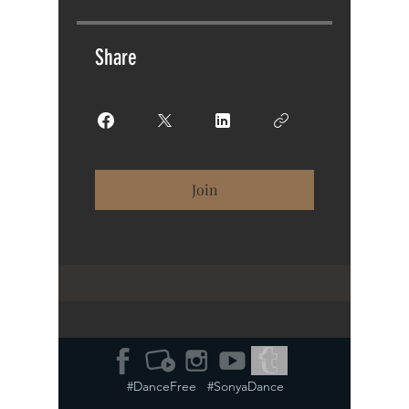
Share
Join
#DanceFree #SonyaDance