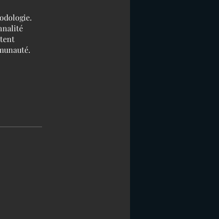
hodologie.
nnalité
ntent
mmunauté.