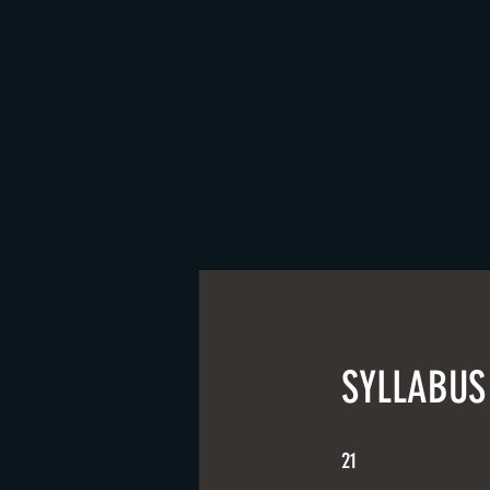
GROUP CLASSES + EVENTS
SYLLABUS
21 Steps
21