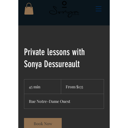
Private lessons with
Sonya Dessureault
From
135
45 min
4
From $135
Canadian
dollars
5
m
Rue Notre-Dame Ouest
i
n
Book Now